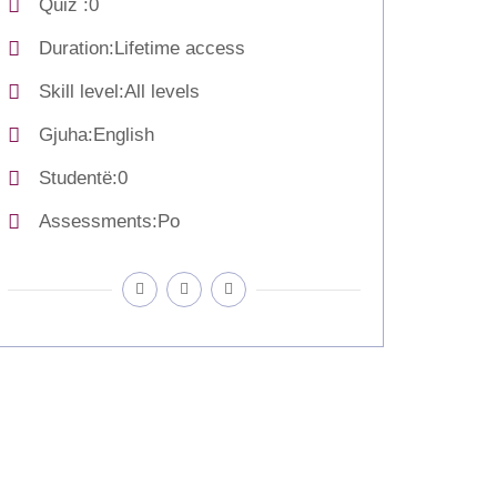
Quiz
0
Duration
Lifetime access
Skill level
All levels
Gjuha
English
Studentë
0
Assessments
Po