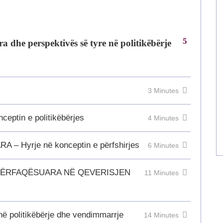
5
a dhe perspektivës së tyre në politikëbërje
3 Minutes
eptin e politikëbërjes
4 Minutes
 Hyrje në konceptin e përfshirjes
6 Minutes
PËRFAQËSUARA NË QEVERISJEN
11 Minutes
në politikëbërje dhe vendimmarrje
14 Minutes