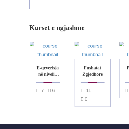
Kurset e ngjashme
E-qeverisja
Fushatat
P
në nivelin
Zgjedhore
lokal në
Kosovë
7
6
11
0