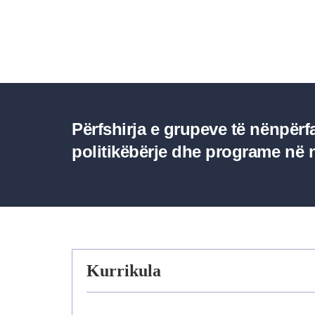
Përfshirja e grupeve të nënpërf
politikëbërje dhe programe në n
Kurrikula