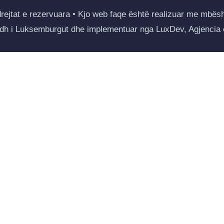
drejtat e rezervuara • Kjo web faqe është realizuar me mbësh
Madh i Luksemburgut dhe implementuar nga LuxDev, Agjencia