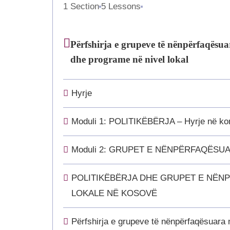
1 Section
5 Lessons
Përfshirja e grupeve të nënpërfaqësuar
dhe programe në nivel lokal
Hyrje
Moduli 1: POLITIKËBËRJA – Hyrje në konc
Moduli 2: GRUPET E NËNPËRFAQËSUARA –
POLITIKËBËRJA DHE GRUPET E NËN
LOKALE NË KOSOVË
Përfshirja e grupeve të nënpërfaqësuara 