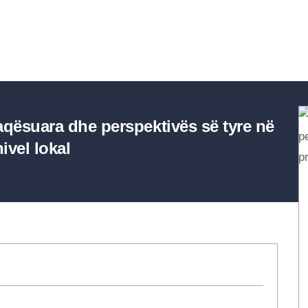
aqësuara dhe perspektivës së tyre në
ivel lokal