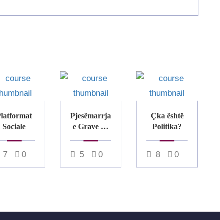
latformat
Pjesëmarrja
Çka është
Sociale
e Grave në
Politika?
Politikë
7
0
5
0
8
0