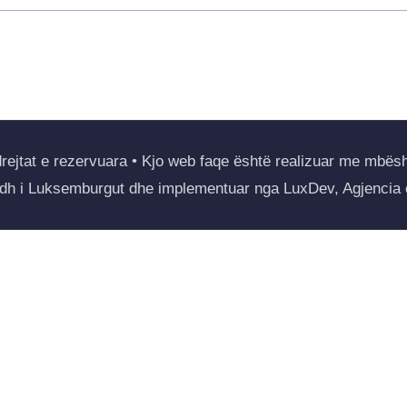
drejtat e rezervuara • Kjo web faqe është realizuar me mbësh
Madh i Luksemburgut dhe implementuar nga LuxDev, Agjencia