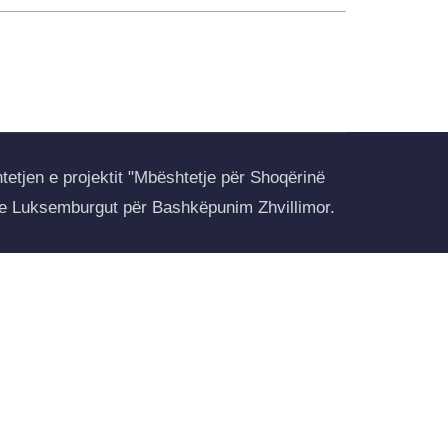
tetjen e projektit "Mbështetje për Shoqërinë
 e Luksemburgut për Bashkëpunim Zhvillimor.