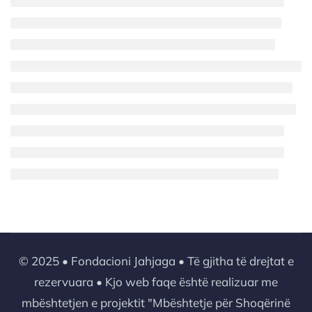
© 2025 • Fondacioni Jahjaga • Të gjitha të drejtat e
rezervuara • Kjo web faqe është realizuar me
mbështetjen e projektit "Mbështetje për Shoqërinë