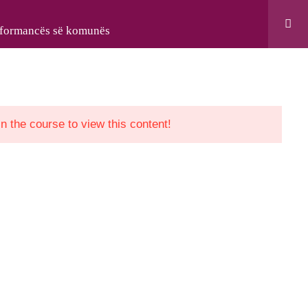
rformancës së komunës
 “Support to Civil Society in Kosovo” project,
evelopment Cooperation Agency.
in the course to view this content!