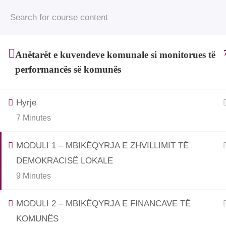
© 2025 • Jahjaga Foundation • All Rights Rese
funded by the Grand Duchy of 
Anëtarët e kuvendeve komunale si monitorues të
performancës së komunës
Hyrje
7 Minutes
MODULI 1 – MBIKËQYRJA E ZHVILLIMIT TË
DEMOKRACISË LOKALE
9 Minutes
MODULI 2 – MBIKËQYRJA E FINANCAVE TË
KOMUNËS