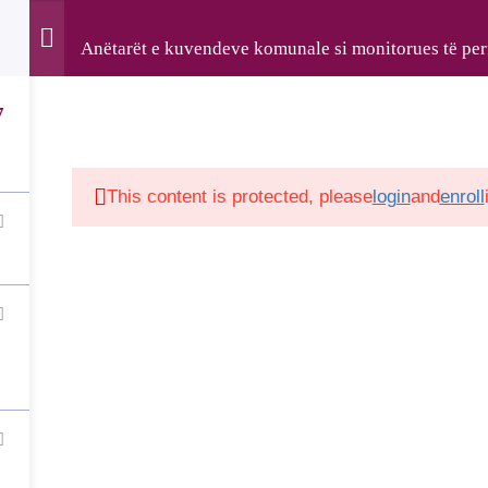
Anëtarët e kuvendeve komunale si monitorues të pe
rved • The development of this website was supported by the
Luxembourg and implemented by LuxDev, the Luxembourg D
7
This content is protected, please
login
and
enroll