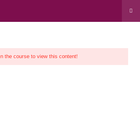
 “Support to Civil Society in Kosovo” project,
evelopment Cooperation Agency.
in the course to view this content!