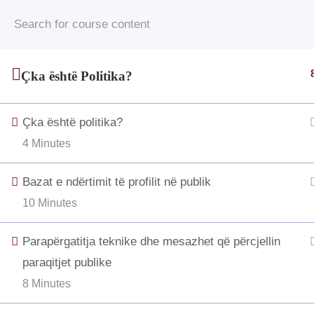
© 2025 • Jahjaga Foundation • All Rights Rese
funded by the Grand Duchy of 
Çka është Politika?
Çka është politika?
4 Minutes
Bazat e ndërtimit të profilit në publik
10 Minutes
Parapërgatitja teknike dhe mesazhet që përcjellin
paraqitjet publike
8 Minutes