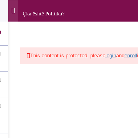
Çka është Politika?
rved • The development of this website was supported by the
Luxembourg and implemented by LuxDev, the Luxembourg D
8
This content is protected, please
login
and
enroll