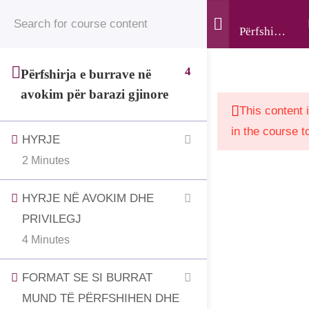
© 2025 • Jahjaga Foundation • All Rights Reserved •
Register
Login
Përfshirja
The development of this website was supported by the
e burrave
në
“Support to Civil Society in Kosovo” project, funded by
4
Përfshirja e burrave në
avokim
the Grand Duchy of Luxembourg and implemented by
avokim për barazi gjinore
për
LuxDev, the Luxembourg Development Cooperation
This content 
barazi
Agency.
in the course t
HYRJE
gjinore
2 Minutes
HYRJE NË AVOKIM DHE
PRIVILEGJ
4 Minutes
FORMAT SE SI BURRAT
MUND TË PËRFSHIHEN DHE