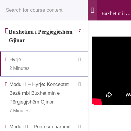
© 2025 • Jahjaga Foundation • All Rights Reserved •
Register
Login
Buxhetimi i
The development of this website was supported by the
Përgjegjëshë
Gjinor
“Support to Civil Society in Kosovo” project, funded by
7
Buxhetimi i Përgjegjëshëm
the Grand Duchy of Luxembourg and implemented by
Gjinor
LuxDev, the Luxembourg Development Cooperation
Agency.
Hyrje
2 Minutes
Moduli I – Hyrje: Konceptet
Bazë mbi Buxhetimin e
Përgjegjshëm Gjinor
7 Minutes
Moduli II – Procesi i hartimit