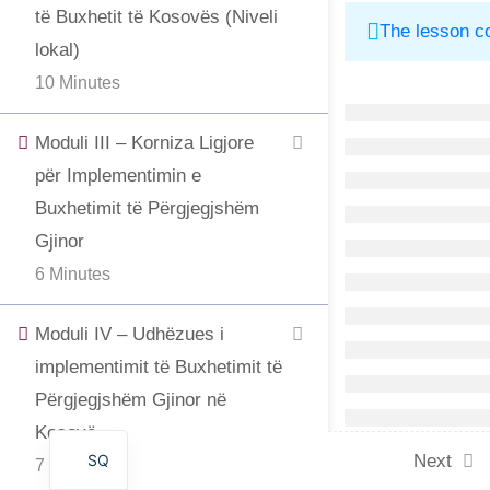
të Buxhetit të Kosovës (Niveli
The lesson co
lokal)
10 Minutes
Moduli III – Korniza Ligjore
për Implementimin e
Buxhetimit të Përgjegjshëm
Gjinor
6 Minutes
Moduli IV – Udhëzues i
implementimit të Buxhetimit të
Përgjegjshëm Gjinor në
Kosovë
SQ
Next
7 Minutes