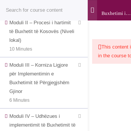
7 Minutes
© 2025 • Jahjaga Foundation • All Rights Reserved •
Buxhetimi i
The development of this website was supported by the
Përgjegjëshë
Moduli II – Procesi i hartimit
Gjinor
“Support to Civil Society in Kosovo” project, funded by
të Buxhetit të Kosovës (Niveli
the Grand Duchy of Luxembourg and implemented by
lokal)
LuxDev, the Luxembourg Development Cooperation
This content 
10 Minutes
Agency.
in the course t
Moduli III – Korniza Ligjore
për Implementimin e
Buxhetimit të Përgjegjshëm
Gjinor
6 Minutes
Moduli IV – Udhëzues i
implementimit të Buxhetimit të