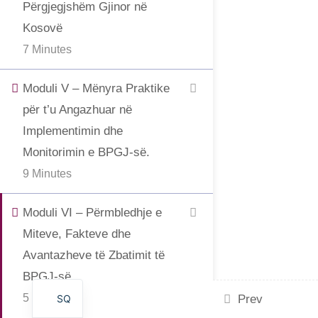
Përgjegjshëm Gjinor në
Kosovë
7 Minutes
Moduli V – Mënyra Praktike
për t’u Angazhuar në
Implementimin dhe
Monitorimin e BPGJ-së.
9 Minutes
Moduli VI – Përmbledhje e
Miteve, Fakteve dhe
Avantazheve të Zbatimit të
BPGJ-së.
5 Minutes
SQ
Prev