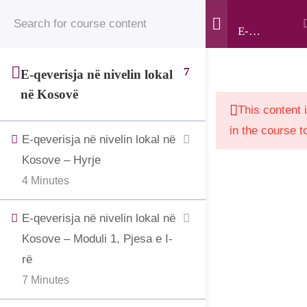
© 2025 • Jahjaga Foundation • All Rights Reserved •
E-
The development of this website was supported by the
qeverisja
në
“Support to Civil Society in Kosovo” project, funded by
7
E-qeverisja në nivelin lokal
nivelin
the Grand Duchy of Luxembourg and implemented by
në Kosovë
lokal në
LuxDev, the Luxembourg Development Cooperation
This content 
Kosovë
Agency.
in the course t
E-qeverisja në nivelin lokal në
Kosove – Hyrje
4 Minutes
E-qeverisja në nivelin lokal në
Kosove – Moduli 1, Pjesa e I-
rë
7 Minutes