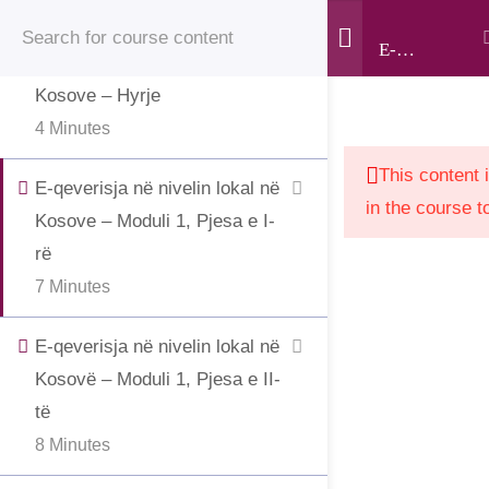
© 2025 • Jahjaga Foundation • All Rights Reserved •
Register
Login
E-
E-qeverisja në nivelin lokal në
The development of this website was supported by the
qeverisja
Kosove – Hyrje
në
“Support to Civil Society in Kosovo” project, funded by
4 Minutes
nivelin
the Grand Duchy of Luxembourg and implemented by
lokal në
LuxDev, the Luxembourg Development Cooperation
This content 
E-qeverisja në nivelin lokal në
Kosovë
Agency.
in the course t
Kosove – Moduli 1, Pjesa e I-
rë
7 Minutes
E-qeverisja në nivelin lokal në
Kosovë – Moduli 1, Pjesa e II-
të
8 Minutes