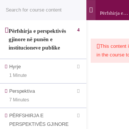
© 2025 • Jahjaga Foundation • All Rights Reserved •
Register
Login
Përfshirja e
The development of this website was supported by the
perspektivës
gjinore në
“Support to Civil Society in Kosovo” project, funded by
4
Përfshirja e perspektivës
punën e
the Grand Duchy of Luxembourg and implemented by
gjinore në punën e
institucioneve
LuxDev, the Luxembourg Development Cooperation
This content 
institucioneve publike
publike
Agency.
in the course t
Hyrje
1 Minute
Perspektiva
7 Minutes
PËRFSHIRJA E
PERSPEKTIVËS GJINORE