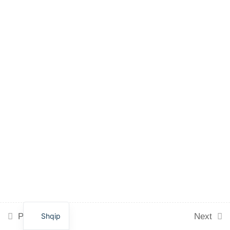
NË PROJEKTIMIN E
HAPËSIRAVE PUBLIKE
6 Minutes
Integrimi gjinor
7 Minutes
Shqip
Prev
Next